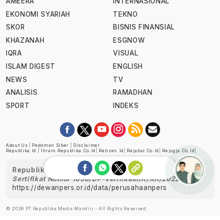
AMEERA
INTERNASIONAL
EKONOMI SYARIAH
TEKNO
SKOR
BISNIS FINANSIAL
KHAZANAH
ESGNOW
IQRA
VISUAL
ISLAM DIGEST
ENGLISH
NEWS
TV
ANALISIS
RAMADHAN
SPORT
INDEKS
About Us
|
Pedoman Siber
|
Disclaimer
Republika.id
|
Ihram.republika.co.id
|
Retizen.id
|
Rejabar.co.id
|
Rejogja.co.id
|
Republika telah diverifikasi oleh Dewan Pers
Sertifikat Nomor 1058/DP-Verifikasi/K/XII/2022
https://dewanpers.or.id/data/perusahaanpers
Ask me!
© 2026 PT Republika Media Mandiri - All Rights Reserved.