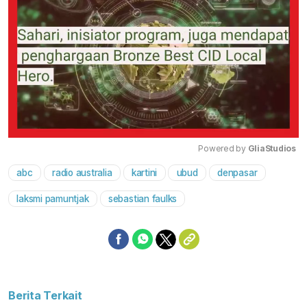
Powered by 
GliaStudios
abc
radio australia
kartini
ubud
denpasar
Mute
laksmi pamuntjak
sebastian faulks
Berita Terkait