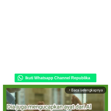
Ikuti Whatsapp Channel Republika
Baca selengkapnya
arrow_forward_ios