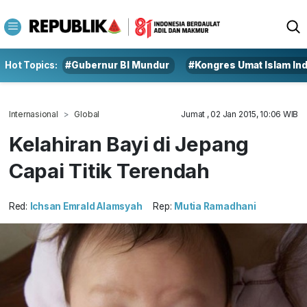
Hot Topics:
#Gubernur BI Mundur
#Kongres Umat Islam In
Internasional
Global
Jumat , 02 Jan 2015, 10:06 WIB
Kelahiran Bayi di Jepang
Capai Titik Terendah
Red:
Ichsan Emrald Alamsyah
Rep:
Mutia Ramadhani