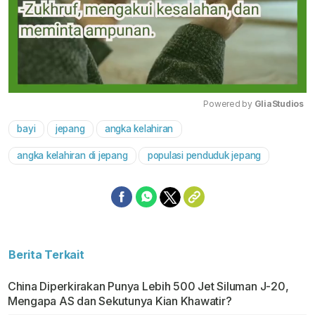
Powered by 
GliaStudios
bayi
jepang
angka kelahiran
Mute
angka kelahiran di jepang
populasi penduduk jepang
Berita Terkait
China Diperkirakan Punya Lebih 500 Jet Siluman J-20,
Mengapa AS dan Sekutunya Kian Khawatir?