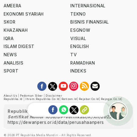
AMEERA
INTERNASIONAL
EKONOMI SYARIAH
TEKNO
SKOR
BISNIS FINANSIAL
KHAZANAH
ESGNOW
IQRA
VISUAL
ISLAM DIGEST
ENGLISH
NEWS
TV
ANALISIS
RAMADHAN
SPORT
INDEKS
About Us
|
Pedoman Siber
|
Disclaimer
Republika.id
|
Ihram.republika.co.id
|
Retizen.id
|
Rejabar.co.id
|
Rejogja.co.id
|
Republika telah diverifikasi oleh Dewan Pers
Sertifikat Nomor 1058/DP-Verifikasi/K/XII/2022
https://dewanpers.or.id/data/perusahaanpers
Ask me!
© 2026 PT Republika Media Mandiri - All Rights Reserved.