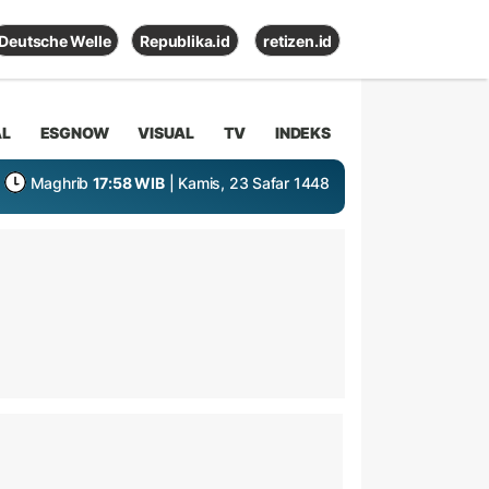
Deutsche Welle
Republika.id
retizen.id
AL
ESGNOW
VISUAL
TV
INDEKS
Maghrib
17:58 WIB
| Kamis, 23 Safar 1448