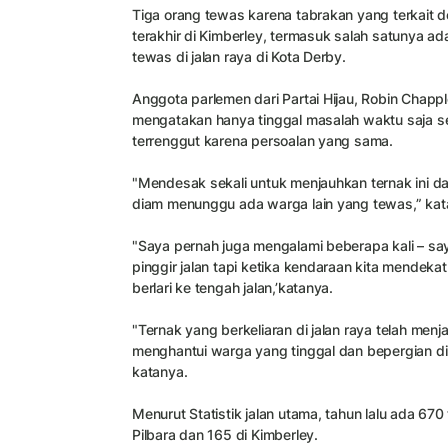
Tiga orang tewas karena tabrakan yang terkait d
terakhir di Kimberley, termasuk salah satunya ad
tewas di jalan raya di Kota Derby.
Anggota parlemen dari Partai Hijau, Robin Chappl
mengatakan hanya tinggal masalah waktu saja 
terrenggut karena persoalan yang sama.
"Mendesak sekali untuk menjauhkan ternak ini dari
diam menunggu ada warga lain yang tewas,” kata
"Saya pernah juga mengalami beberapa kali – saya
pinggir jalan tapi ketika kendaraan kita mendekat
berlari ke tengah jalan,’katanya.
"Ternak yang berkeliaran di jalan raya telah men
menghantui warga yang tinggal dan bepergian di 
katanya.
Menurut Statistik jalan utama, tahun lalu ada 670
Pilbara dan 165 di Kimberley.