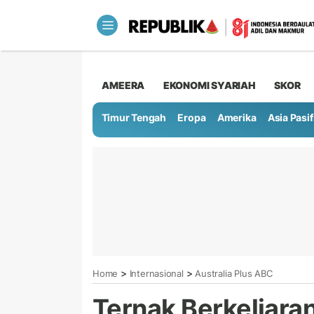
AMEERA
EKONOMI SYARIAH
SKOR
Timur Tengah
Eropa
Amerika
Asia Pasif
>
>
Home
Internasional
Australia Plus ABC
Ternak Berkeliaran