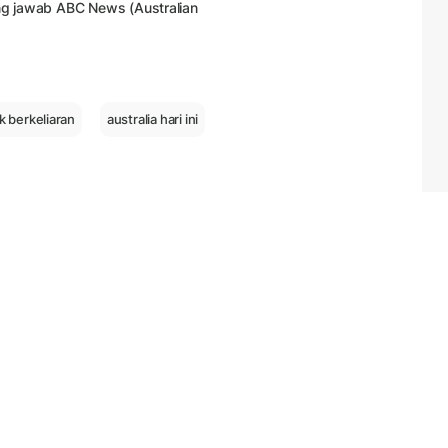
ung jawab ABC News (Australian
k berkeliaran
australia hari ini