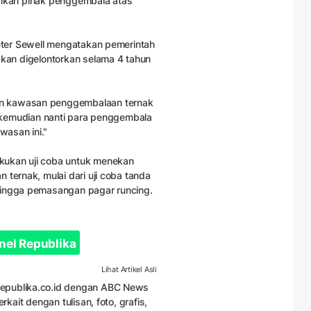
ahkan pihak penggembala atas
Peter Sewell mengatakan pemerintah
akan digelontorkan selama 4 tahun
an kawasan penggembalaan ternak
ah kemudian nanti para penggembala
asan ini."
kukan uji coba untuk menekan
 ternak, mulai dari uji coba tanda
hingga pemasangan pagar runcing.
nel Republika
Lihat Artikel Asli
 Republika.co.id dengan ABC News
rkait dengan tulisan, foto, grafis,