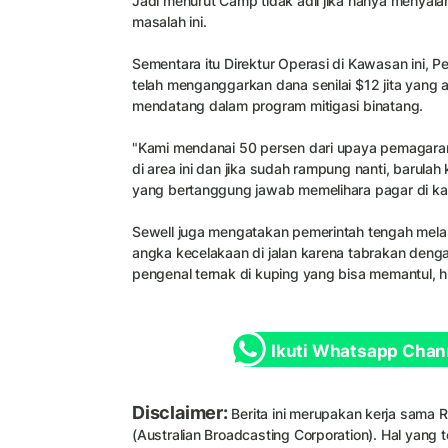
Jadi menurut Camp tidak adil jika hanya menyal
masalah ini.
Sementara itu Direktur Operasi di Kawasan ini, 
telah menganggarkan dana senilai $12 jita yang 
mendatang dalam program mitigasi binatang.
"Kami mendanai 50 persen dari upaya pemagar
di area ini dan jika sudah rampung nanti, barul
yang bertanggung jawab memelihara pagar di kaw
Sewell juga mengatakan pemerintah tengah mela
angka
kecelakaan di jalan
karena tabrakan dengan
pengenal ternak di kuping yang bisa memantul, 
Ikuti Whatsapp Chan
Disclaimer:
Berita ini merupakan kerja sama
(Australian Broadcasting Corporation). Hal yang te