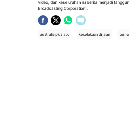
video, dan keseluruhan isi berita menjadi tangg
Broadcasting Corporation).
australia plus abc
kecelakaan di jalan
terna