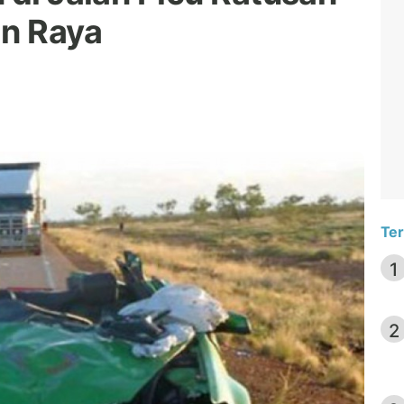
an Raya
Ter
1
2