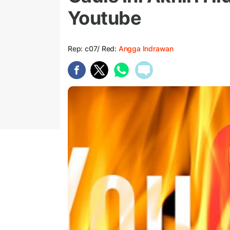
Youtube
Rep: c07/ Red:
Angga Indrawan