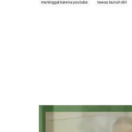
meninggal karena youtube
tewas bunuh diri