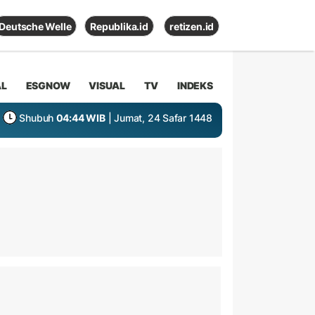
Deutsche Welle
Republika.id
retizen.id
AL
ESGNOW
VISUAL
TV
INDEKS
Shubuh
04:44 WIB
| Jumat, 24 Safar 1448