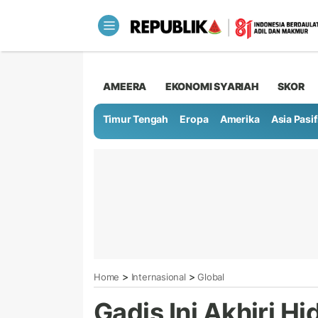
AMEERA
EKONOMI SYARIAH
SKOR
Timur Tengah
Eropa
Amerika
Asia Pasif
>
>
Home
Internasional
Global
Gadis Ini Akhiri H