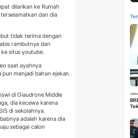
empat dilarikan ke Rumah
 terselamatkan dan dia
Ter
sebut tidak terima dengan
abis rambutnya dan
e situs youtube.
deo saat ayahnya
a pun menjadi bahan ejekan
siswi di Giaudrone Middle
Juma
BRE
ga, dia kecewa karena
Tek
SIS di sekolahnya.
babnya adalah karena dia
maju sebagai calon