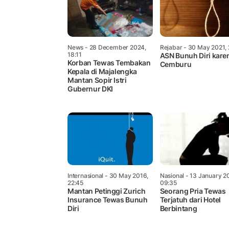
News
- 28 December 2024,
Rejabar
- 30 May 2021,
18:11
ASN Bunuh Diri kare
Korban Tewas Tembakan
Cemburu
Kepala di Majalengka
Mantan Sopir Istri
Gubernur DKI
Internasional
- 30 May 2016,
Nasional
- 13 January 2
22:45
09:35
Mantan Petinggi Zurich
Seorang Pria Tewas
Insurance Tewas Bunuh
Terjatuh dari Hotel
Diri
Berbintang