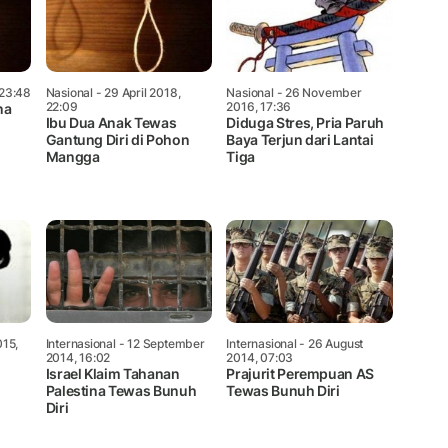
 23:48
Nasional
- 29 April 2018,
Nasional
- 26 November
22:09
2016, 17:36
na
Ibu Dua Anak Tewas
Diduga Stres, Pria Paruh
Gantung Diri di Pohon
Baya Terjun dari Lantai
Mangga
Tiga
015,
Internasional
- 12 September
Internasional
- 26 August
2014, 16:02
2014, 07:03
Israel Klaim Tahanan
Prajurit Perempuan AS
Palestina Tewas Bunuh
Tewas Bunuh Diri
Diri