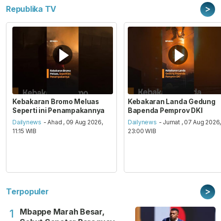
>
Republika TV
Kebakaran Bromo Meluas
Kebakaran Landa Gedung
Seperti ini Penampakannya
Bapenda Pemprov DKI
Dailynews
- Ahad , 09 Aug 2026,
Dailynews
- Jumat , 07 Aug 2026
11:15 WIB
23:00 WIB
>
Terpopuler
Mbappe Marah Besar,
1