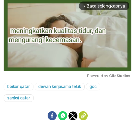
Baca selengkapnya
arrow_forward_ios
Powered by 
GliaStudios
boikor qatar
dewan kerjasama teluk
gcc
Mute
sanksi qatar