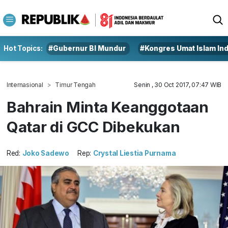
Hot Topics:
#Gubernur BI Mundur
#Kongres Umat Islam In
Internasional
Timur Tengah
Senin , 30 Oct 2017, 07:47 WIB
Bahrain Minta Keanggotaan
Qatar di GCC Dibekukan
Red:
Joko Sadewo
Rep:
Crystal Liestia Purnama