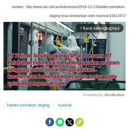
sumber : http://www.abc.net.au/indonesian/2018-12-13/bakteri-pemakan-
daging-bisa-disebarkan-oleh-nyamuk/10613472
Baca selengkapnya
arrow_forward_ios
Powered by 
GliaStudios
bakteri pemakan daging
nyamuk
Mute