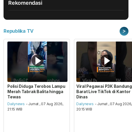
Rekomendasi
>
Republika TV
Polisi Diduga Terobos Lampu
Viral Pegawai P3K Bandung
Merah Tabrak Balita hingga
Barat Live TikTok di Kantor
Tewas
Dinas
Dailynews
- Jumat , 07 Aug 2026,
Dailynews
- Jumat , 07 Aug 2026
21:15 WIB
20:15 WIB