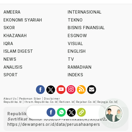
AMEERA
INTERNASIONAL
EKONOMI SYARIAH
TEKNO
SKOR
BISNIS FINANSIAL
KHAZANAH
ESGNOW
IQRA
VISUAL
ISLAM DIGEST
ENGLISH
NEWS
TV
ANALISIS
RAMADHAN
SPORT
INDEKS
About Us
|
Pedoman Siber
|
Disclaimer
Republika.id
|
Ihram.republika.co.id
|
Retizen.id
|
Rejabar.co.id
|
Rejogja.co.id
|
Republika telah diverifikasi oleh Dewan Pers
Sertifikat Nomor 1058/DP-Verifikasi/K/XII/2022
https://dewanpers.or.id/data/perusahaanpers
Ask me!