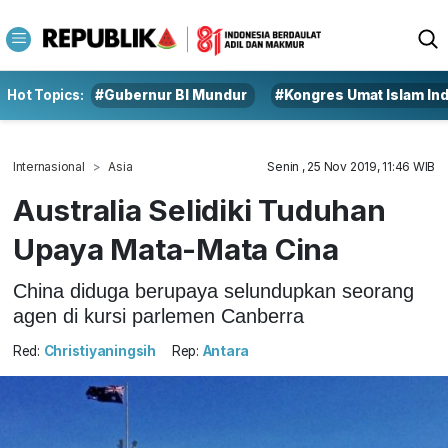
Hot Topics:
#Gubernur BI Mundur
#Kongres Umat Islam In
Internasional
Asia
Senin , 25 Nov 2019, 11:46 WIB
Australia Selidiki Tuduhan
Upaya Mata-Mata Cina
China diduga berupaya selundupkan seorang
agen di kursi parlemen Canberra
Red:
Christiyaningsih
Rep:
Antara