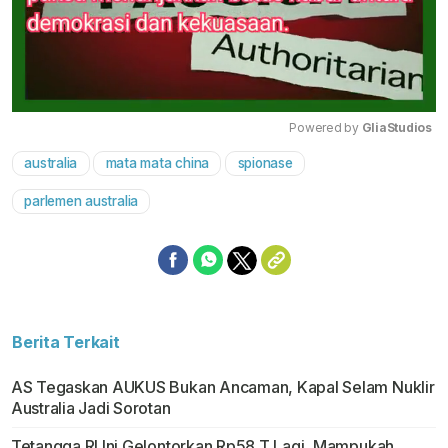
Powered by 
GliaStudios
australia
mata mata china
spionase
Mute
parlemen australia
Berita Terkait
AS Tegaskan AUKUS Bukan Ancaman, Kapal Selam Nuklir
Australia Jadi Sorotan
Tetangga RI Ini Gelontorkan Rp58 T Lagi, Mampukah