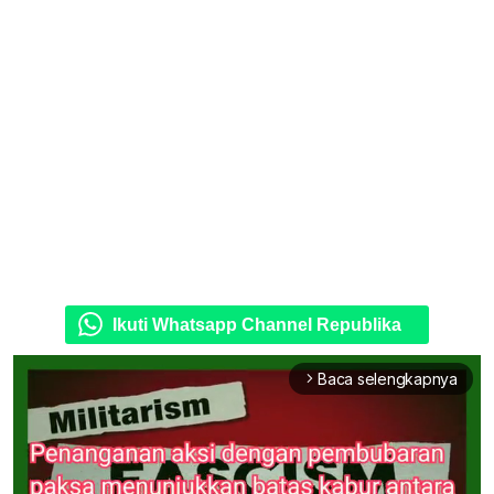
Ikuti Whatsapp Channel Republika
Baca selengkapnya
arrow_forward_ios