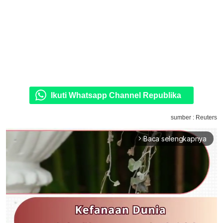
Ikuti Whatsapp Channel Republika
sumber : Reuters
Baca selengkapnya
arrow_forward_ios