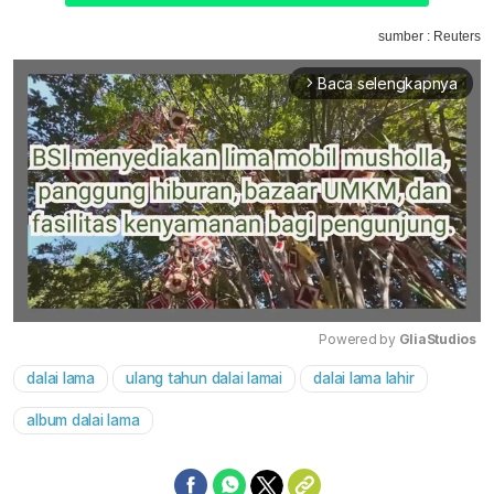
sumber : Reuters
Baca selengkapnya
arrow_forward_ios
Powered by 
GliaStudios
dalai lama
ulang tahun dalai lamai
dalai lama lahir
Mute
album dalai lama