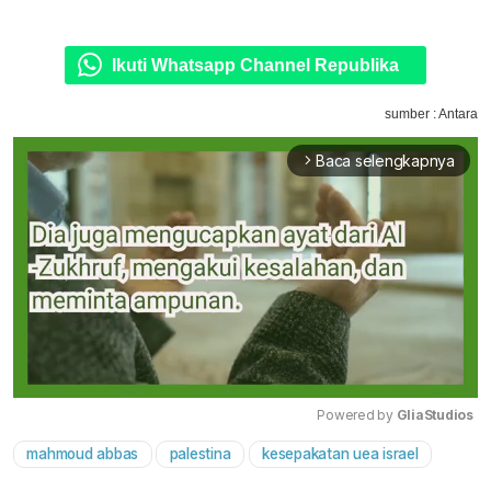
Ikuti Whatsapp Channel Republika
sumber : Antara
Baca selengkapnya
arrow_forward_ios
Powered by 
GliaStudios
mahmoud abbas
palestina
kesepakatan uea israel
Mute