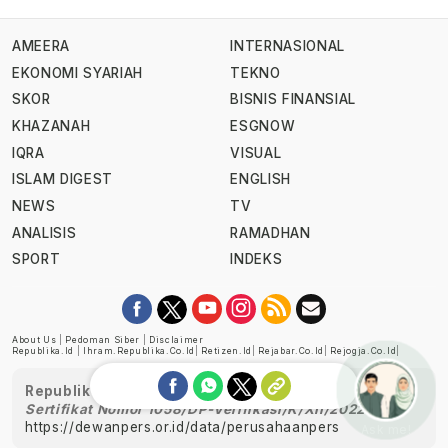
AMEERA
INTERNASIONAL
EKONOMI SYARIAH
TEKNO
SKOR
BISNIS FINANSIAL
KHAZANAH
ESGNOW
IQRA
VISUAL
ISLAM DIGEST
ENGLISH
NEWS
TV
ANALISIS
RAMADHAN
SPORT
INDEKS
About Us
|
Pedoman Siber
|
Disclaimer
Republika.id
|
Ihram.republika.co.id
|
Retizen.id
|
Rejabar.co.id
|
Rejogja.co.id
|
Republika telah diverifikasi oleh Dewan Pers
Sertifikat Nomor 1058/DP-Verifikasi/K/XII/2022
https://dewanpers.or.id/data/perusahaanpers
Ask me!