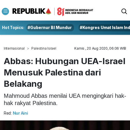
Hot Topics:
#Gubernur BI Mundur
#Kongres Umat Islam In
Internasional
Palestina Israel
Kamis , 20 Aug 2020, 06:06 WIB
Abbas: Hubungan UEA-Israel
Menusuk Palestina dari
Belakang
Mahmoud Abbas menilai UEA mengingkari hak-
hak rakyat Palestina.
Red:
Nur Aini