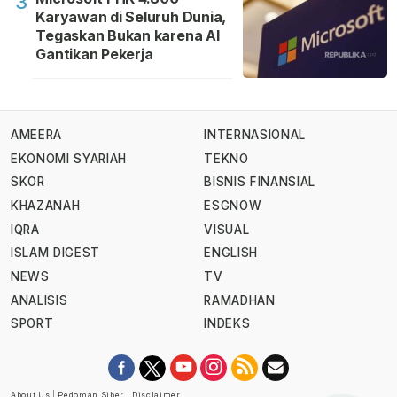
3
Karyawan di Seluruh Dunia,
Tegaskan Bukan karena AI
Gantikan Pekerja
AMEERA
INTERNASIONAL
EKONOMI SYARIAH
TEKNO
SKOR
BISNIS FINANSIAL
KHAZANAH
ESGNOW
IQRA
VISUAL
ISLAM DIGEST
ENGLISH
NEWS
TV
ANALISIS
RAMADHAN
SPORT
INDEKS
About Us
|
Pedoman Siber
|
Disclaimer