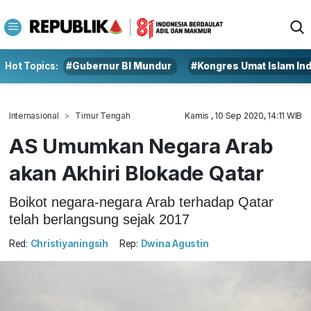
Hot Topics:
#Gubernur BI Mundur
#Kongres Umat Islam In
Internasional
Timur Tengah
Kamis , 10 Sep 2020, 14:11 WIB
AS Umumkan Negara Arab
akan Akhiri Blokade Qatar
Boikot negara-negara Arab terhadap Qatar
telah berlangsung sejak 2017
Red:
Christiyaningsih
Rep:
Dwina Agustin