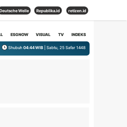
Deutsche Welle
Republika.id
retizen.id
AL
ESGNOW
VISUAL
TV
INDEKS
Shubuh
04:44 WIB
| Sabtu, 25 Safar 1448