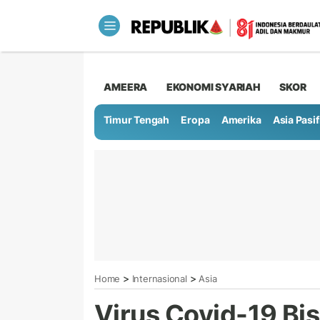
AMEERA
EKONOMI SYARIAH
SKOR
Timur Tengah
Eropa
Amerika
Asia Pasif
>
>
Home
Internasional
Asia
Virus Covid-19 Bi