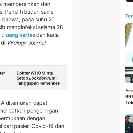
ya membersihkan dan
 Peneliti badan sains
Ter
n bahwa, pada suhu 20
sih menginfeksi selama 28
ti
uang kertas
dan kaca
 di
Virology Journal.
ter
Dokter WHO Minta
Setop
Lockdown,
Ini
Tanggapan Kemenkes
Juma
BRE
Tek
a A ditemukan dapat
 melibatkan pengeringan
i permukaan dengan
 dari pasien Covid-19 dan