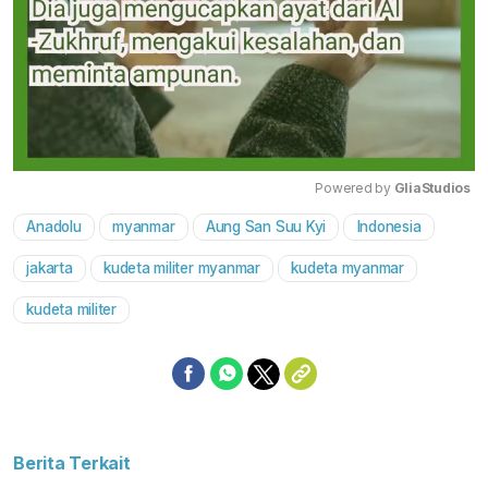
Powered by 
GliaStudios
Anadolu
myanmar
Aung San Suu Kyi
Indonesia
Mute
jakarta
kudeta militer myanmar
kudeta myanmar
kudeta militer
Berita Terkait