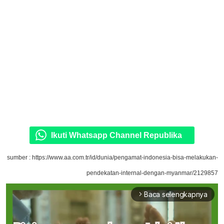
Ikuti Whatsapp Channel Republika
sumber : https://www.aa.com.tr/id/dunia/pengamat-indonesia-bisa-melakukan-
pendekatan-internal-dengan-myanmar/2129857
Baca selengkapnya
arrow_forward_ios