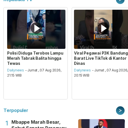
Polisi Diduga Terobos Lampu
Viral Pegawai P3K Bandung
Merah Tabrak Balita hingga
Barat Live TikTok di Kantor
Tewas
Dinas
Dailynews
- Jumat , 07 Aug 2026,
Dailynews
- Jumat , 07 Aug 2026
21:15 WIB
20:15 WIB
>
Terpopuler
Mbappe Marah Besar,
1