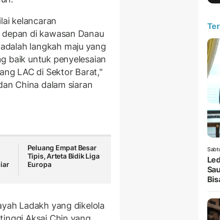
lai kelancaran
Ter
s depan di kawasan Danau
adalah langkah maju yang
g baik untuk penyelesaian
jang LAC di Sektor Barat,"
 dan China dalam siaran
Peluang Empat Besar
Sabt
Tipis, Arteta Bidik Liga
Led
iar
Europa
Sau
Bis
ayah Ladakh yang dikelola
tinggi Aksai Chin yang