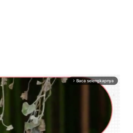
Baca selengkapnya
arrow_forward_ios