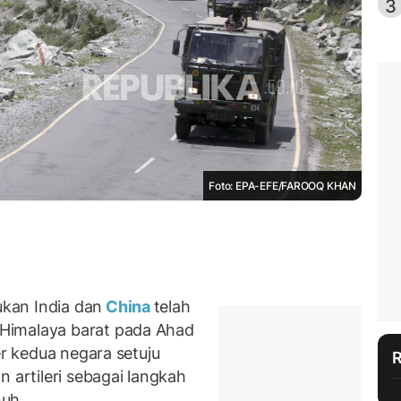
3
Foto: EPA-EFE/FAROOQ KHAN
kan India dan
China
telah
Himalaya barat pada Ahad
er kedua negara setuju
 artileri sebagai langkah
uh.