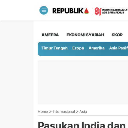
AMEERA
EKONOMI SYARIAH
SKOR
Timur Tengah
Eropa
Amerika
Asia Pasif
>
>
Home
Internasional
Asia
Pasukan India da