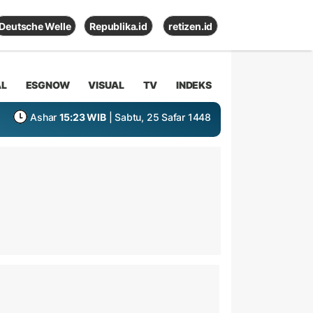
Deutsche Welle
Republika.id
retizen.id
AL
ESGNOW
VISUAL
TV
INDEKS
Ashar
15:23 WIB
| Sabtu, 25 Safar 1448