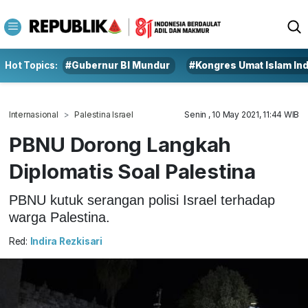
Hot Topics:
#Gubernur BI Mundur
#Kongres Umat Islam In
Internasional
Palestina Israel
Senin , 10 May 2021, 11:44 WIB
PBNU Dorong Langkah
Diplomatis Soal Palestina
PBNU kutuk serangan polisi Israel terhadap
warga Palestina.
Red:
Indira Rezkisari