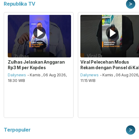
>
Republika TV
Zulhas Jelaskan Anggaran
Viral Pelecehan Modus
Rp3 M per Kopdes
Rekam dengan Ponsel di Ka
Dailynews
- Kamis , 06 Aug 2026,
Dailynews
- Kamis , 06 Aug 2026
18:30 WIB
11:15 WIB
>
Terpopuler