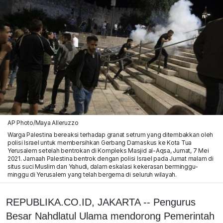
AP Photo/Maya Alleruzzo
Warga Palestina bereaksi terhadap granat setrum yang ditembakkan oleh
polisi Israel untuk membersihkan Gerbang Damaskus ke Kota Tua
Yerusalem setelah bentrokan di Kompleks Masjid al-Aqsa, Jumat, 7 Mei
2021. Jamaah Palestina bentrok dengan polisi Israel pada Jumat malam di
situs suci Muslim dan Yahudi, dalam eskalasi kekerasan berminggu-
minggu di Yerusalem yang telah bergema di seluruh wilayah.
REPUBLIKA.CO.ID, JAKARTA -- Pengurus
Besar Nahdlatul Ulama mendorong Pemerintah