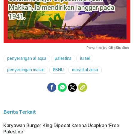
Powered by 
GliaStudios
penyerangan al aqsa
palestina
israel
Mute
penyerangan masjid
PBNU
masjid al aqsa
Berita Terkait
Karyawan Burger King Dipecat karena Ucapkan ‘Free
Palestine’