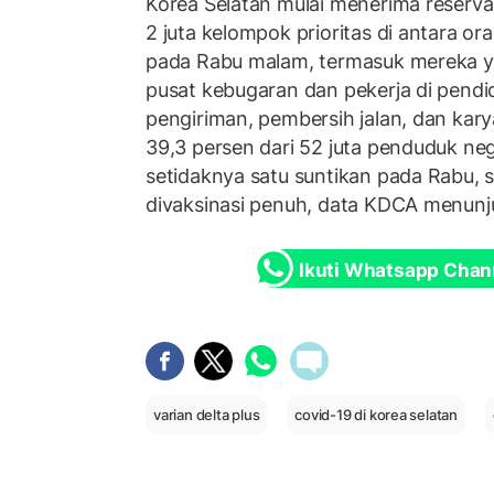
Korea Selatan mulai menerima reservas
2 juta kelompok prioritas di antara o
pada Rabu malam, termasuk mereka ya
pusat kebugaran dan pekerja di pendi
pengiriman, pembersih jalan, dan ka
39,3 persen dari 52 juta penduduk neg
setidaknya satu suntikan pada Rabu, 
divaksinasi penuh, data KDCA menunj
Ikuti Whatsapp Chan
varian delta plus
covid-19 di korea selatan