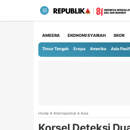
AMEERA
EKONOMI SYARIAH
SKOR
Timur Tengah
Eropa
Amerika
Asia Pasif
>
>
Home
Internasional
Asia
Korsel Deteksi Du