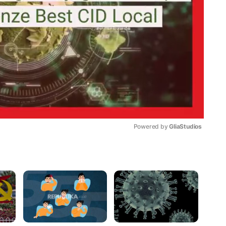
Powered by 
GliaStudios
Mute