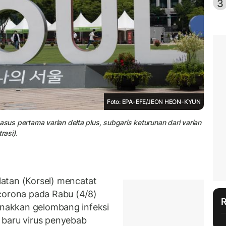
3
Foto: EPA-EFE/JEON HEON-KYUN
asus pertama varian delta plus, subgaris keturunan dari varian
rasi).
atan (Korsel) mencatat
corona pada Rabu (4/8)
jinakkan gelombang infeksi
 baru virus penyebab