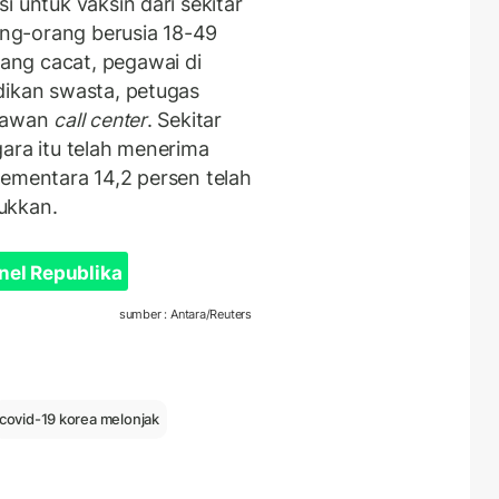
i untuk vaksin dari sekitar
rang-orang berusia 18-49
ng cacat, pegawai di
dikan swasta, petugas
ryawan
call center
. Sekitar
ara itu telah menerima
sementara 14,2 persen telah
ukkan.
nel Republika
sumber : Antara/Reuters
covid-19 korea melonjak