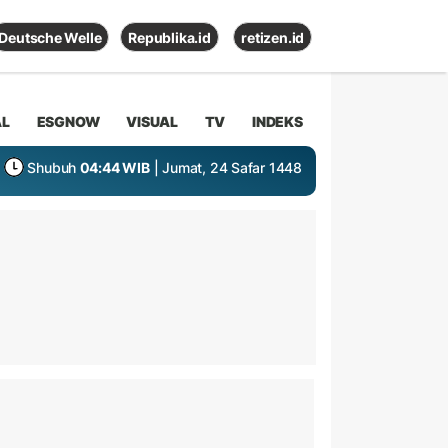
Deutsche Welle
Republika.id
retizen.id
AL
ESGNOW
VISUAL
TV
INDEKS
Shubuh
04:44 WIB
| Jumat, 24 Safar 1448