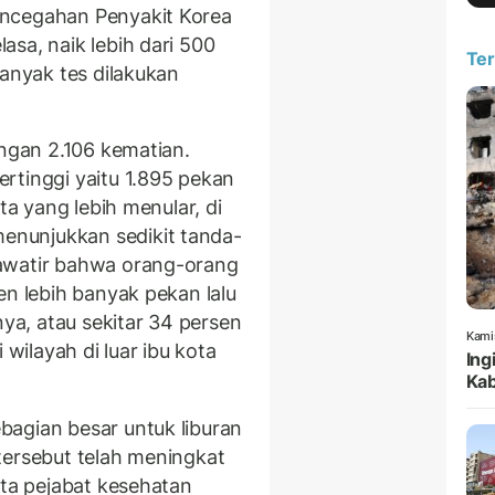
encegahan Penyakit Korea
sa, naik lebih dari 500
Ter
banyak tes dilakukan
engan 2.106 kematian.
rtinggi yaitu 1.895 pekan
ta yang lebih menular, di
nunjukkan sedikit tanda-
awatir bahwa orang-orang
en lebih banyak pekan lalu
a, atau sekitar 34 persen
Kami
 wilayah di luar ibu kota
Ing
Kab
agian besar untuk liburan
tersebut telah meningkat
ata pejabat kesehatan