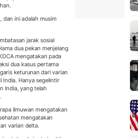
ahan.
, dan ini adalah musim
batasan jarak sosial
selama dua pekan menjelang
. KDCA mengatakan pada
eksi dua kasus pertama
garis keturunan dari varian
i India. Hanya segelintir
n India, yang telah
.
eberapa ilmuwan mengatakan
kesehatan mengatakan
n varian delta.