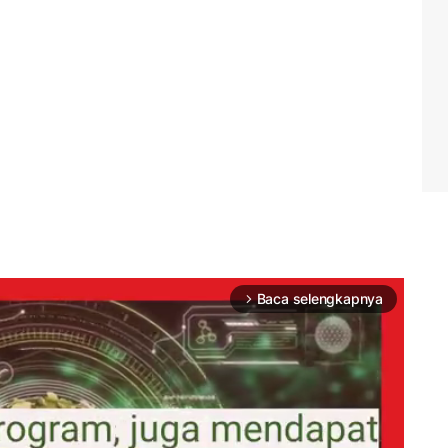
Baca selengkapnya
arrow_forward_ios