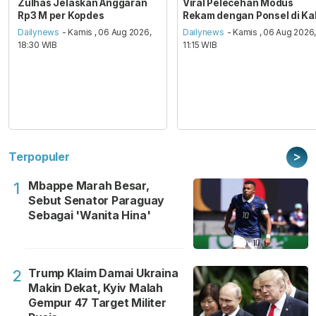
Zulhas Jelaskan Anggaran
Viral Pelecehan Modus
Rp3 M per Kopdes
Rekam dengan Ponsel di Ka
Dailynews
- Kamis , 06 Aug 2026,
Dailynews
- Kamis , 06 Aug 2026
18:30 WIB
11:15 WIB
>
Terpopuler
Mbappe Marah Besar,
1
Sebut Senator Paraguay
Sebagai 'Wanita Hina'
Trump Klaim Damai Ukraina
2
Makin Dekat, Kyiv Malah
Gempur 47 Target Militer