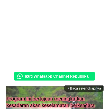
Ikuti Whatsapp Channel Republika
Baca selengkapnya
arrow_forward_ios