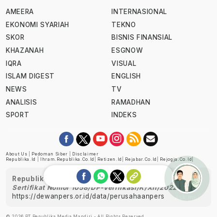
AMEERA
INTERNASIONAL
EKONOMI SYARIAH
TEKNO
SKOR
BISNIS FINANSIAL
KHAZANAH
ESGNOW
IQRA
VISUAL
ISLAM DIGEST
ENGLISH
NEWS
TV
ANALISIS
RAMADHAN
SPORT
INDEKS
About Us
|
Pedoman Siber
|
Disclaimer
Republika.id
|
Ihram.republika.co.id
|
Retizen.id
|
Rejabar.co.id
|
Rejogja.co.id
|
Republika telah diverifikasi oleh Dewan Pers
Sertifikat Nomor 1058/DP-Verifikasi/K/XII/2022
https://dewanpers.or.id/data/perusahaanpers
Ask me!
© 2026 PT Republika Media Mandiri - All Rights Reserved.