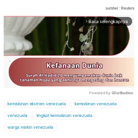
sumber : Reuters
Baca selengkapnya
arrow_forward_ios
Powered by 
GliaStudios
kemiskinan ekstrem venezuela
kemiskinan venezuela
Mute
venezuela
tingkat kemiskinan venezuela
warga miskin venezuela