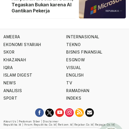
Tegaskan Bukan karena AI
Gantikan Pekerja
AMEERA
INTERNASIONAL
EKONOMI SYARIAH
TEKNO
SKOR
BISNIS FINANSIAL
KHAZANAH
ESGNOW
IQRA
VISUAL
ISLAM DIGEST
ENGLISH
NEWS
TV
ANALISIS
RAMADHAN
SPORT
INDEKS
About Us
|
Pedoman Siber
|
Disclaimer
Republika.id
|
Ihram.republika.co.id
|
Retizen.id
|
Rejabar.co.id
|
Rejogja.co.id
|