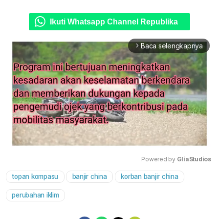
Ikuti Whatsapp Channel Republika
Baca selengkapnya
arrow_forward_ios
Powered by 
GliaStudios
topan kompasu
banjir china
korban banjir china
Mute
perubahan iklim