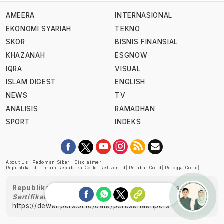
AMEERA
INTERNASIONAL
EKONOMI SYARIAH
TEKNO
SKOR
BISNIS FINANSIAL
KHAZANAH
ESGNOW
IQRA
VISUAL
ISLAM DIGEST
ENGLISH
NEWS
TV
ANALISIS
RAMADHAN
SPORT
INDEKS
About Us
|
Pedoman Siber
|
Disclaimer
Republika.id
|
Ihram.republika.co.id
|
Retizen.id
|
Rejabar.co.id
|
Rejogja.co.id
|
Republika telah diverifikasi oleh Dewan Pers
Sertifikat Nomor 1058/DP-Verifikasi/K/XII/2022
https://dewanpers.or.id/data/perusahaanpers
Ask me!