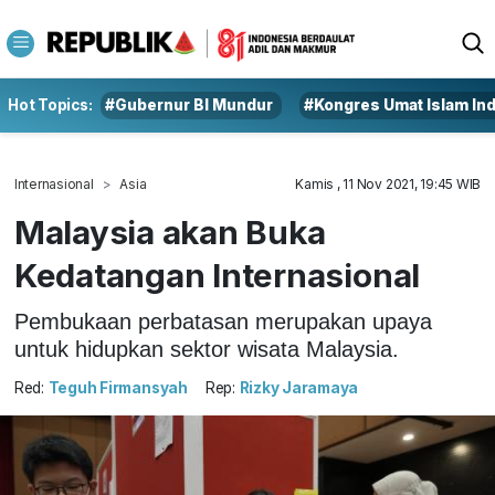
Hot Topics:
#Gubernur BI Mundur
#Kongres Umat Islam In
Internasional
Asia
Kamis , 11 Nov 2021, 19:45 WIB
Malaysia akan Buka
Kedatangan Internasional
Pembukaan perbatasan merupakan upaya
untuk hidupkan sektor wisata Malaysia.
Red:
Teguh Firmansyah
Rep:
Rizky Jaramaya