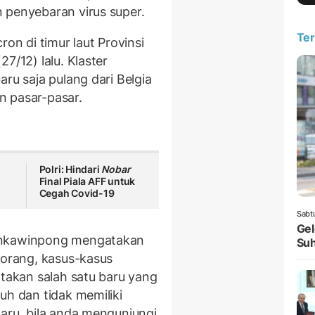
 penyebaran virus super.
Ter
ron di timur laut Provinsi
7/12) lalu. Klaster
ru saja pulang dari Belgia
n pasar-pasar.
Polri: Hindari
Nobar
Final Piala AFF untuk
Cegah Covid-19
Sabt
Gel
arnkawinpong mengatakan
Suh
 orang, kasus-kasus
atakan salah satu baru yang
uh dan tidak memiliki
Baru, bila anda mengunjungi