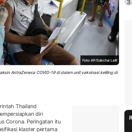
3
Foto: AP/Sakchai Lalit
sin AstraZeneca COVID-19 di dalam unit vaksinasi keliling di
intah Thailand
mpersiapkan diri
us Corona. Peringatan itu
ifikasi klaster pertama