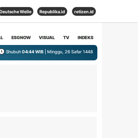
Deutsche Welle
Republika.id
retizen.id
AL
ESGNOW
VISUAL
TV
INDEKS
Shubuh
04:44 WIB
| Minggu, 26 Safar 1448