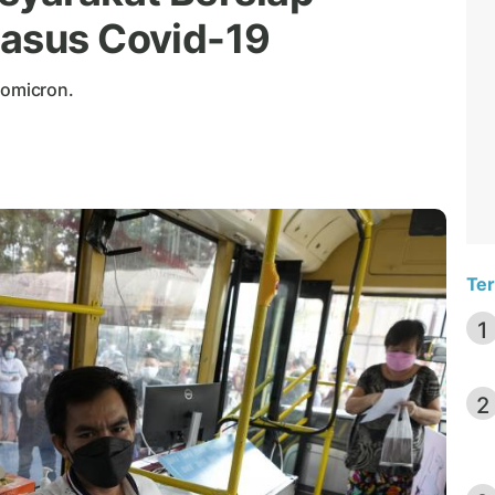
Kasus Covid-19
 omicron.
Ter
1
2