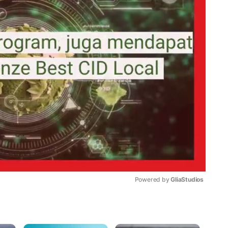
Powered by 
GliaStudios
Mute