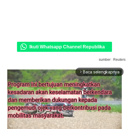
Ikuti Whatsapp Channel Republika
sumber : Reuters
Baca selengkapnya
arrow_forward_ios