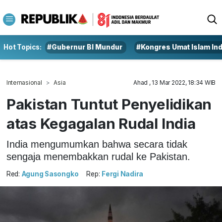
Hot Topics:
#Gubernur BI Mundur
#Kongres Umat Islam In
Internasional
Asia
Ahad , 13 Mar 2022, 18:34 WIB
Pakistan Tuntut Penyelidikan
atas Kegagalan Rudal India
India mengumumkan bahwa secara tidak
sengaja menembakkan rudal ke Pakistan.
Red:
Agung Sasongko
Rep:
Fergi Nadira