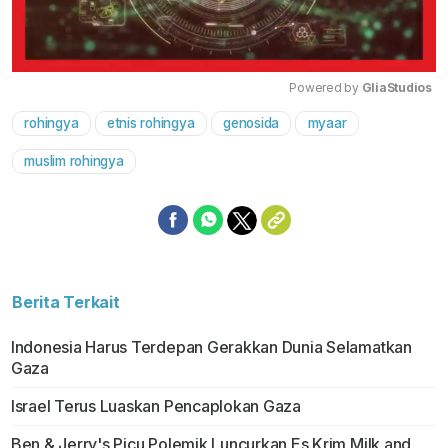
Powered by 
GliaStudios
rohingya
etnis rohingya
genosida
myaar
Mute
muslim rohingya
Berita Terkait
Indonesia Harus Terdepan Gerakkan Dunia Selamatkan
Gaza
Israel Terus Luaskan Pencaplokan Gaza
Ben & Jerry's Picu Polemik Luncurkan Es Krim Milk and