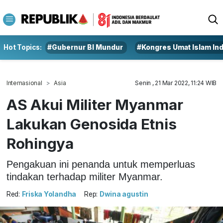
Hot Topics:
#Gubernur BI Mundur
#Kongres Umat Islam In
Internasional
Asia
Senin , 21 Mar 2022, 11:24 WIB
AS Akui Militer Myanmar
Lakukan Genosida Etnis
Rohingya
Pengakuan ini penanda untuk memperluas
tindakan terhadap militer Myanmar.
Red:
Friska Yolandha
Rep:
Dwina agustin