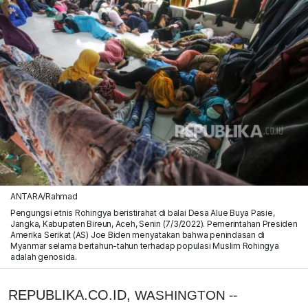
ANTARA/Rahmad
Pengungsi etnis Rohingya beristirahat di balai Desa Alue Buya Pasie,
Jangka, Kabupaten Bireun, Aceh, Senin (7/3/2022). Pemerintahan Presiden
Amerika Serikat (AS) Joe Biden menyatakan bahwa penindasan di
Myanmar selama bertahun-tahun terhadap populasi Muslim Rohingya
adalah genosida.
REPUBLIKA.CO.ID,
WASHINGTON --