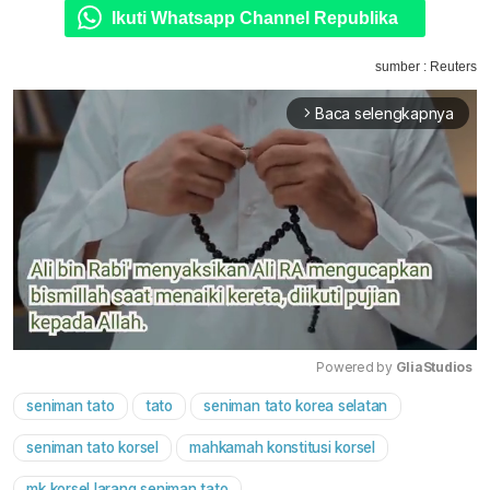
Ikuti Whatsapp Channel Republika
sumber : Reuters
Baca selengkapnya
arrow_forward_ios
Powered by 
GliaStudios
seniman tato
tato
seniman tato korea selatan
Mute
seniman tato korsel
mahkamah konstitusi korsel
mk korsel larang seniman tato