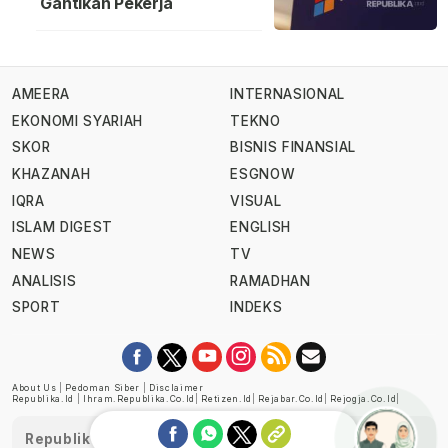
Gantikan Pekerja
AMEERA
INTERNASIONAL
EKONOMI SYARIAH
TEKNO
SKOR
BISNIS FINANSIAL
KHAZANAH
ESGNOW
IQRA
VISUAL
ISLAM DIGEST
ENGLISH
NEWS
TV
ANALISIS
RAMADHAN
SPORT
INDEKS
About Us
|
Pedoman Siber
|
Disclaimer
Republika.id
|
Ihram.republika.co.id
|
Retizen.id
|
Rejabar.co.id
|
Rejogja.co.id
|
Republika telah diverifikasi oleh Dewan Pers