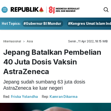
Hot Topics:
#Gubernur BI Mundur
#Kongres Umat Islam In
Internasional
Asia
Senin , 11 Apr 2022, 18:15 WIB
Jepang Batalkan Pembelian
40 Juta Dosis Vaksin
AstraZeneca
Jepang sudah sumbang 63 juta dosis
AstraZeneca ke luar negeri
Red:
Friska Yolandha
Rep:
Kamran Dikarma