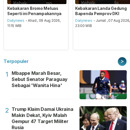
Kebakaran Bromo Meluas
Kebakaran Landa Gedung
Seperti ini Penampakannya
Bapenda Pemprov DKI
Dailynews
- Ahad , 09 Aug 2026,
Dailynews
- Jumat , 07 Aug 2026
11:15 WIB
23:00 WIB
>
Terpopuler
Mbappe Marah Besar,
1
Sebut Senator Paraguay
Sebagai 'Wanita Hina'
Trump Klaim Damai Ukraina
2
Makin Dekat, Kyiv Malah
Gempur 47 Target Militer
Rusia