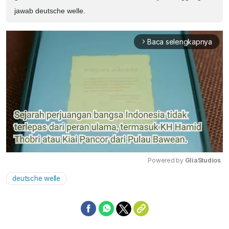
jawab deutsche welle.
Baca selengkapnya
arrow_forward_ios
Powered by 
GliaStudios
deutsche welle
Mute