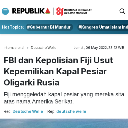
Hot Topics:
#Gubernur BI Mundur
#Kongres Umat Islam In
Internasional
Deutsche Welle
Jumat , 06 May 2022, 23:22 WIB
FBI dan Kepolisian Fiji Usut
Kepemilikan Kapal Pesiar
Oligarki Rusia
Fiji menggeledah kapal pesiar yang mereka sita
atas nama Amerika Serikat.
Red:
Deutsche Welle
Rep:
deutsche welle