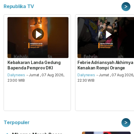
>
Republika TV
Kebakaran Landa Gedung
Febrie Adriansyah Akhirnya
Bapenda Pemprov DKI
Kenakan Rompi Orange
Dailynews
- Jumat , 07 Aug 2026,
Dailynews
- Jumat , 07 Aug 2026
23:00 WIB
22:30 WIB
>
Terpopuler