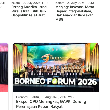
9:41
Kolom
- 29 July 2026, 11:18
Kolom
- 23 July 2026, 10:43
:
Perang Amerika-Israel
Menjaga Investasi Masa
Versus Iran: Titik Balik
Depan: Integrasi Islam,
Geopolitik Asia Barat
Hak Anak dan Kebijakan
MBG
Ekonomi
- Sabtu , 08 Aug 2026, 21:40 WIB
Ekspor CPO Meningkat, GAPKI Dorong
Peremajaan Kebun Rakyat