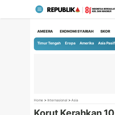
AMEERA
EKONOMI SYARIAH
SKOR
Timur Tengah
Eropa
Amerika
Asia Pasif
>
>
Home
Internasional
Asia
Korut Kerahkan 10