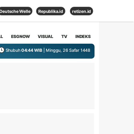
Deutsche Welle
Republika.id
retizen.id
AL
ESGNOW
VISUAL
TV
INDEKS
Shubuh
04:44 WIB
| Minggu, 26 Safar 1448