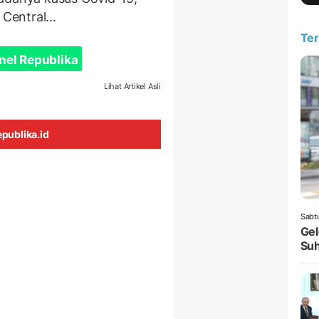
Central...
Ter
nel Republika
Lihat Artikel Asli
publika.id
Sabt
Gel
Suh