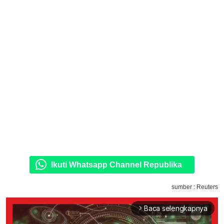
Ikuti Whatsapp Channel Republika
sumber : Reuters
Baca selengkapnya
arrow_forward_ios