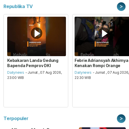
>
Republika TV
Kebakaran Landa Gedung
Febrie Adriansyah Akhirnya
Bapenda Pemprov DKI
Kenakan Rompi Orange
Dailynews
- Jumat , 07 Aug 2026,
Dailynews
- Jumat , 07 Aug 2026
23:00 WIB
22:30 WIB
>
Terpopuler