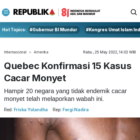
Hot Topics:
#Gubernur BI Mundur
#Kongres Umat Islam In
Internasional
Amerika
Rabu , 25 May 2022, 14:02 WIB
Quebec Konfirmasi 15 Kasus
Cacar Monyet
Hampir 20 negara yang tidak endemik cacar
monyet telah melaporkan wabah ini.
Red:
Friska Yolandha
Rep:
Fergi Nadira