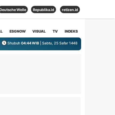
Deutsche Welle
Republika.id
retizen.id
AL
ESGNOW
VISUAL
TV
INDEKS
Shubuh
04:44 WIB
| Sabtu, 25 Safar 1448