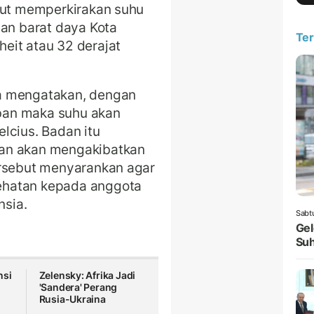
ebut memperkirakan suhu
dan barat daya Kota
Ter
eit atau 32 derajat
a mengatakan, dengan
ban maka suhu akan
lcius. Badan itu
an akan mengakibatkan
ersebut menyarankan agar
ehatan kepada anggota
nsia.
Sabt
Gel
Suh
nsi
Zelensky: Afrika Jadi
'Sandera' Perang
Rusia-Ukraina