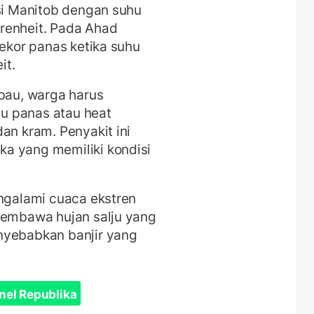
nsi Manitob dengan suhu
renheit. Pada Ahad
rekor panas ketika suhu
it.
au, warga harus
u panas atau heat
an kram. Penyakit ini
a yang memiliki kondisi
engalami cuaca ekstren
membawa hujan salju yang
nyebabkan banjir yang
nel Republika