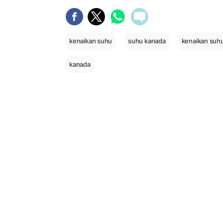
kenaikan suhu
suhu kanada
kenaikan suh
kanada