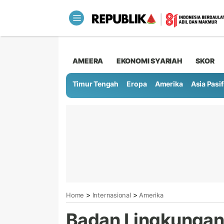
AMEERA
EKONOMI SYARIAH
SKOR
Timur Tengah
Eropa
Amerika
Asia Pasif
>
>
Home
Internasional
Amerika
Badan Lingkungan