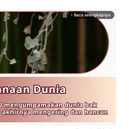
Baca selengkapnya
arrow_forward_ios