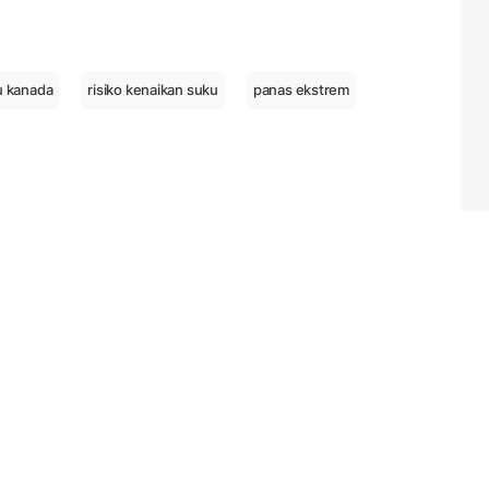
u kanada
risiko kenaikan suku
panas ekstrem