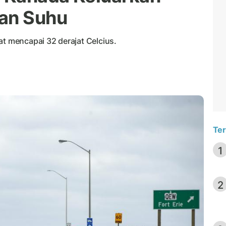
kan Suhu
at mencapai 32 derajat Celcius.
Ter
1
2