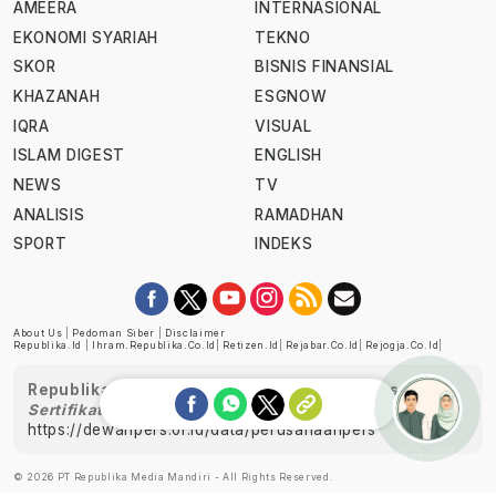
AMEERA
INTERNASIONAL
EKONOMI SYARIAH
TEKNO
SKOR
BISNIS FINANSIAL
KHAZANAH
ESGNOW
IQRA
VISUAL
ISLAM DIGEST
ENGLISH
NEWS
TV
ANALISIS
RAMADHAN
SPORT
INDEKS
About Us
|
Pedoman Siber
|
Disclaimer
Republika.id
|
Ihram.republika.co.id
|
Retizen.id
|
Rejabar.co.id
|
Rejogja.co.id
|
Republika telah diverifikasi oleh Dewan Pers
Sertifikat Nomor 1058/DP-Verifikasi/K/XII/2022
https://dewanpers.or.id/data/perusahaanpers
Ask me!
© 2026 PT Republika Media Mandiri - All Rights Reserved.