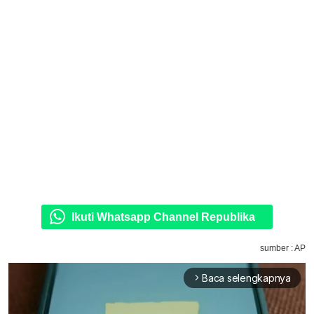
Ikuti Whatsapp Channel Republika
sumber : AP
Baca selengkapnya
arrow_forward_ios