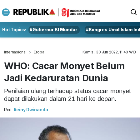
Hot Topics:
#Gubernur BI Mundur
#Kongres Umat Islam In
Internasional
Eropa
Kamis , 30 Jun 2022, 11:40 WIB
WHO: Cacar Monyet Belum
Jadi Kedaruratan Dunia
Penilaian ulang terhadap status cacar monyet
dapat dilakukan dalam 21 hari ke depan.
Red:
Reiny Dwinanda