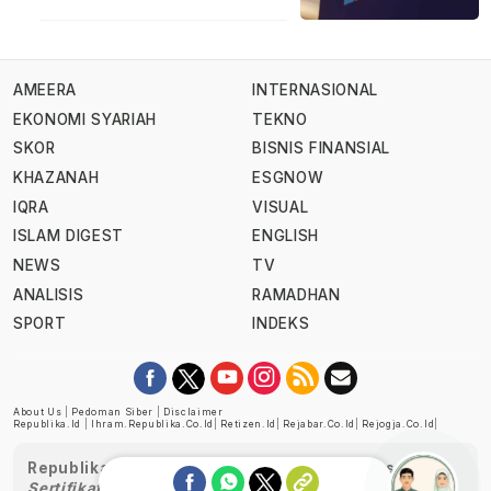
AMEERA
INTERNASIONAL
EKONOMI SYARIAH
TEKNO
SKOR
BISNIS FINANSIAL
KHAZANAH
ESGNOW
IQRA
VISUAL
ISLAM DIGEST
ENGLISH
NEWS
TV
ANALISIS
RAMADHAN
SPORT
INDEKS
About Us
|
Pedoman Siber
|
Disclaimer
Republika.id
|
Ihram.republika.co.id
|
Retizen.id
|
Rejabar.co.id
|
Rejogja.co.id
|
Republika telah diverifikasi oleh Dewan Pers
Sertifikat Nomor 1058/DP-Verifikasi/K/XII/2022