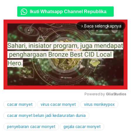
Ikuti Whatsapp Channel Republika
Baca selengkapnya
arrow_forward_ios
Powered by 
GliaStudios
cacar monyet
virus cacar monyet
virus monkeypox
Mute
cacar monyet belum jadi kedaruratan dunia
penyebaran cacar monyet
gejala cacar monyet