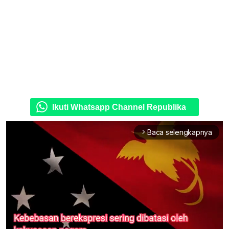
Ikuti Whatsapp Channel Republika
Baca selengkapnya
arrow_forward_ios