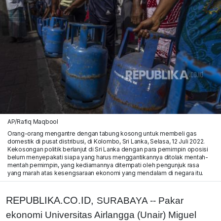
AP/Rafiq Maqbool
Orang-orang mengantre dengan tabung kosong untuk membeli gas
domestik di pusat distribusi, di Kolombo, Sri Lanka, Selasa, 12 Juli 2022.
Kekosongan politik berlanjut di Sri Lanka dengan para pemimpin oposisi
belum menyepakati siapa yang harus menggantikannya ditolak mentah-
mentah pemimpin, yang kediamannya ditempati oleh pengunjuk rasa
yang marah atas kesengsaraan ekonomi yang mendalam di negara itu.
REPUBLIKA.CO.ID,
SURABAYA -- Pakar
ekonomi Universitas Airlangga (Unair) Miguel