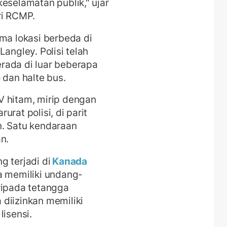
eselamatan publik," ujar
ri RCMP.
ima lokasi berbeda di
angley. Polisi telah
rada di luar beberapa
 dan halte bus.
V hitam, mirip dengan
rat polisi, di parit
n. Satu kendaraan
n.
g terjadi di
Kanada
a memiliki undang-
ripada tetangga
diizinkan memiliki
lisensi.