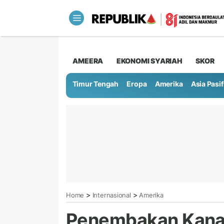
AMEERA
EKONOMI SYARIAH
SKOR
Timur Tengah
Eropa
Amerika
Asia Pasif
>
>
Home
Internasional
Amerika
Penembakan Kana