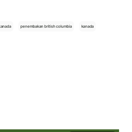
kanada
penembakan british columbia
kanada