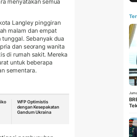
ara menyatakan semua
Ter
kota Langley pinggiran
ngah malam dan empat
a tunggal. Sebanyak dua
pria dan seorang wanita
tis di rumah sakit. Mereka
urat untuk beberapa
an sementara.
Juma
BRE
iko
WFP Optimistis
Tek
dengan Kesepakatan
Gandum Ukraina