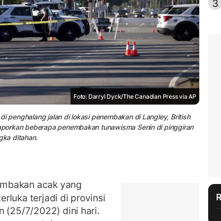
3
Foto: Darryl Dyck/The Canadian Press via AP
i penghalang jalan di lokasi penembakan di Langley, British
elaporkan beberapa penembakan tunawisma Senin di pinggiran
ka ditahan.
mbakan acak yang
luka terjadi di provinsi
 (25/7/2022) dini hari.