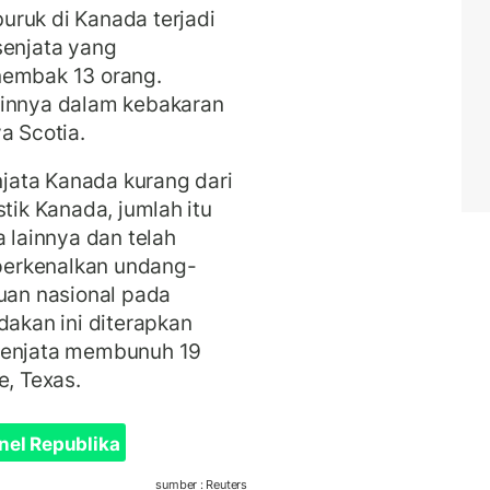
uruk di Kanada terjadi
senjata yang
nembak 13 orang.
ainnya dalam kebakaran
a Scotia.
jata Kanada kurang dari
stik Kanada, jumlah itu
a lainnya dan telah
perkenalkan undang-
an nasional pada
dakan ini diterapkan
rsenjata membunuh 19
e, Texas.
nel Republika
sumber : Reuters