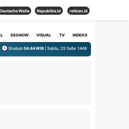
Deutsche Welle
Republika.id
retizen.id
AL
ESGNOW
VISUAL
TV
INDEKS
Shubuh
04:44 WIB
| Sabtu, 25 Safar 1448