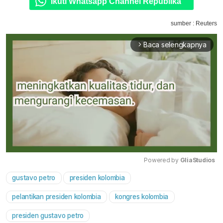
Ikuti Whatsapp Channel Republika
sumber : Reuters
Baca selengkapnya
arrow_forward_ios
Powered by 
GliaStudios
gustavo petro
presiden kolombia
Mute
pelantikan presiden kolombia
kongres kolombia
presiden gustavo petro