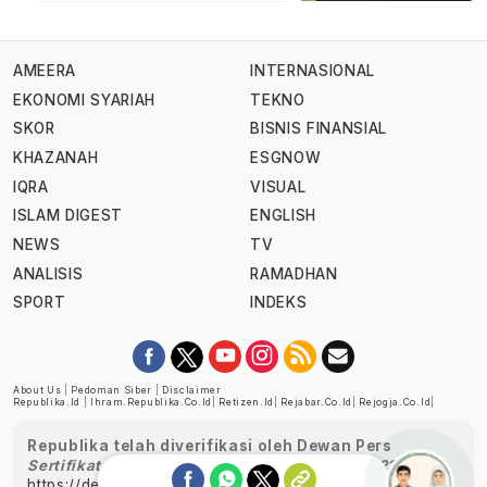
AMEERA
INTERNASIONAL
EKONOMI SYARIAH
TEKNO
SKOR
BISNIS FINANSIAL
KHAZANAH
ESGNOW
IQRA
VISUAL
ISLAM DIGEST
ENGLISH
NEWS
TV
ANALISIS
RAMADHAN
SPORT
INDEKS
About Us
|
Pedoman Siber
|
Disclaimer
Republika.id
|
Ihram.republika.co.id
|
Retizen.id
|
Rejabar.co.id
|
Rejogja.co.id
|
Republika telah diverifikasi oleh Dewan Pers
Sertifikat Nomor 1058/DP-Verifikasi/K/XII/2022
https://dewanpers.or.id/data/perusahaanpers