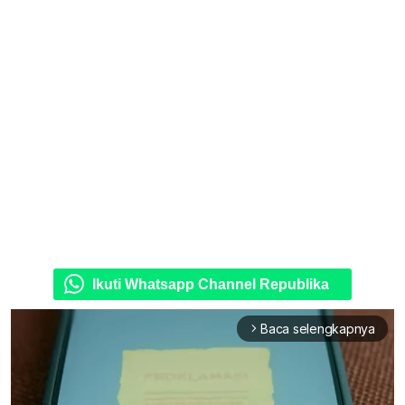
Ikuti Whatsapp Channel Republika
Baca selengkapnya
arrow_forward_ios