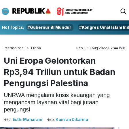
Hot Topics:
#Gubernur BI Mundur
#Kongres Umat Islam In
Internasional
Eropa
Rabu , 10 Aug 2022, 07:44 WIB
Uni Eropa Gelontorkan
Rp3,94 Triliun untuk Badan
Pengungsi Palestina
UNRWA mengalami krisis keuangan yang
mengancam layanan vital bagi jutaan
pengungsi
Red:
Esthi Maharani
Rep:
Kamran Dikarma