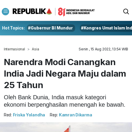
Hot Topics:
#Gubernur BI Mundur
#Kongres Umat Islam In
Internasional
Asia
Senin , 15 Aug 2022, 13:54 WIB
Narendra Modi Canangkan
India Jadi Negara Maju dalam
25 Tahun
Oleh Bank Dunia, India masuk kategori
ekonomi berpenghasilan menengah ke bawah.
Red:
Friska Yolandha
Rep:
Kamran Dikarma