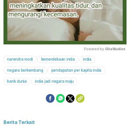
Powered by 
GliaStudios
narendra modi
kemerdekaan india
india
Mute
negara berkembang
pendapatan per kapita india
bank dunia
india jadi negara maju
Berita Terkait