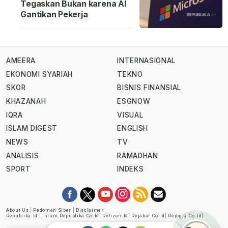
Tegaskan Bukan karena AI
Gantikan Pekerja
AMEERA
INTERNASIONAL
EKONOMI SYARIAH
TEKNO
SKOR
BISNIS FINANSIAL
KHAZANAH
ESGNOW
IQRA
VISUAL
ISLAM DIGEST
ENGLISH
NEWS
TV
ANALISIS
RAMADHAN
SPORT
INDEKS
About Us
|
Pedoman Siber
|
Disclaimer
Republika.id
|
Ihram.republika.co.id
|
Retizen.id
|
Rejabar.co.id
|
Rejogja.co.id
|