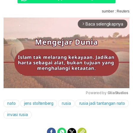
sumber : Reuters
Baca selengkapnya
arrow_forward_ios
Powered by 
GliaStudios
nato
jens stoltenberg
rusia
rusia jadi tantangan nato
Mute
invasi rusia