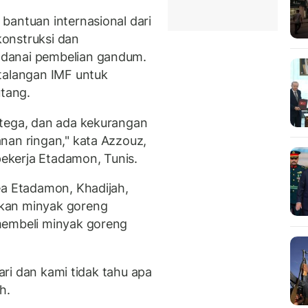
bantuan internasional dari
onstruksi dan
danai pembelian gandum.
talangan IMF untuk
tang.
ntega, dan ada kekurangan
nan ringan," kata Azzouz,
 pekerja Etadamon, Tunis.
ea Etadamon, Khadijah,
kan minyak goreng
membeli minyak goreng
hari dan kami tidak tahu apa
h.