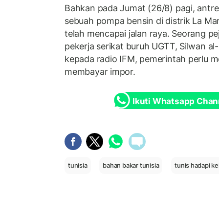
Bahkan pada Jumat (26/8) pagi, antr
sebuah pompa bensin di distrik La Mar
telah mencapai jalan raya. Seorang p
pekerja serikat buruh UGTT, Silwan a
kepada radio IFM, pemerintah perlu m
membayar impor.
Ikuti Whatsapp Chan
tunisia
bahan bakar tunisia
tunis hadapi k