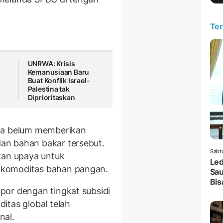
Ter
UNRWA: Krisis
Kemanusiaan Baru
Buat Konflik Israel-
Palestina tak
Diprioritaskan
nya belum memberikan
an bahan bakar tersebut.
Sabt
an upaya untuk
Led
 komoditas bahan pangan.
Sau
Bis
por dengan tingkat subsidi
itas global telah
nal.