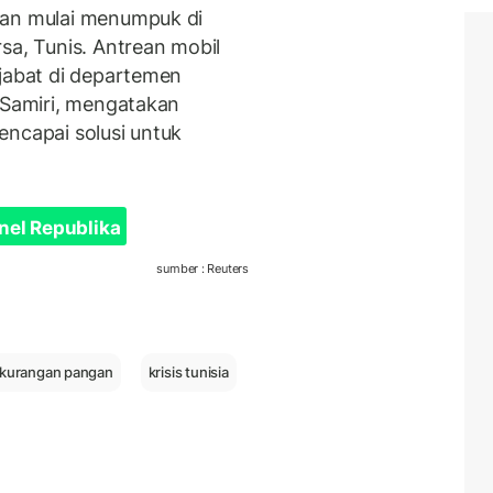
ean mulai menumpuk di
sa, Tunis. Antrean mobil
ejabat di departemen
l-Samiri, mengatakan
encapai solusi untuk
nel Republika
sumber : Reuters
ekurangan pangan
krisis tunisia