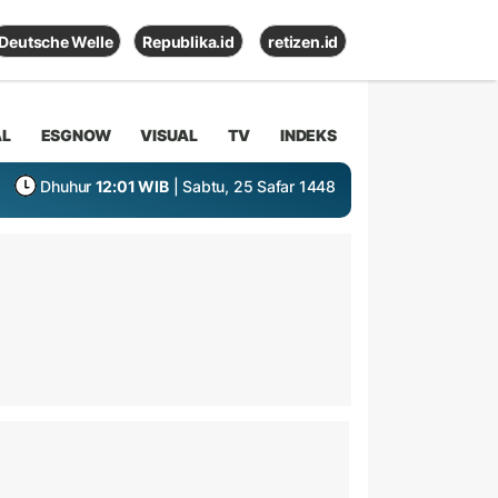
Deutsche Welle
Republika.id
retizen.id
AL
ESGNOW
VISUAL
TV
INDEKS
Dhuhur
12:01 WIB
| Sabtu, 25 Safar 1448