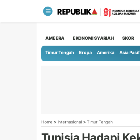
AMEERA
EKONOMI SYARIAH
SKOR
Timur Tengah
Eropa
Amerika
Asia Pasif
>
>
Home
Internasional
Timur Tengah
Tunisia Hadapi K