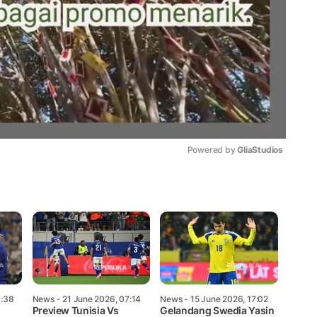
Powered by 
GliaStudios
Mute
3:38
News
- 21 June 2026, 07:14
News
- 15 June 2026, 17:02
Preview Tunisia Vs
Gelandang Swedia Yasin