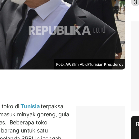
3
Foto: AP/Slim Abid/Tunisian Presidency
toko di
Tunisia
terpaksa
masuk minyak goreng, gula
as. Beberapa toko
 barang untuk satu
melanda SPBU di tengah