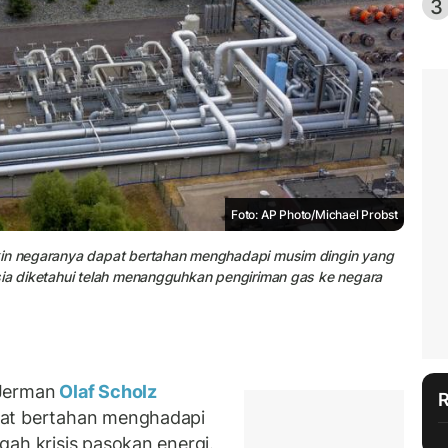
3
Foto: AP Photo/Michael Probst
akin negaranya dapat bertahan menghadapi musim dingin yang
sia diketahui telah menangguhkan pengiriman gas ke negara
 Jerman
Olaf Scholz
pat bertahan menghadapi
gah krisis pasokan energi.