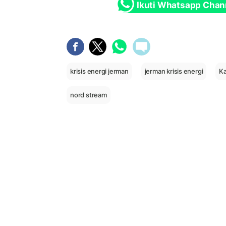
Ikuti Whatsapp Chan
krisis energi jerman
jerman krisis energi
Ka
nord stream