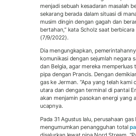
menjadi sebuah kesadaran masalah bes
sekarang berada dalam situasi di man
musim dingin dengan gagah dan beran
bertahan,” kata Scholz saat berbicar
(7/9/2022).
Dia mengungkapkan, pemerintahannya
komunikasi dengan sejumlah negara s
dan Belgia, agar mereka memperluas 
pipa dengan Prancis. Dengan demikia
gas ke Jerman. “Apa yang telah kami c
utara dan dengan terminal di pantai 
akan menjamin pasokan energi yang 
ucapnya.
Pada 31 Agustus lalu, perusahaan gas 
mengumumkan penangguhan total
pa
disalurkan lewat pipa Nord Stream. “P