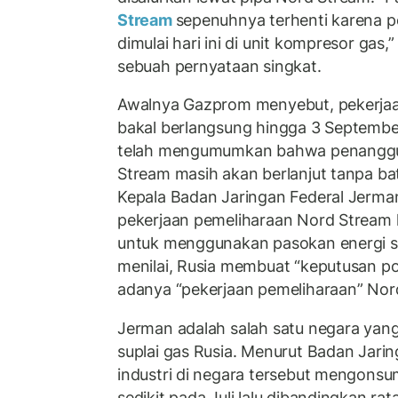
Stream
sepenuhnya terhenti karena 
dimulai hari ini di unit kompresor gas,”
sebuah pernyataan singkat.
Awalnya Gazprom menyebut, pekerjaan
bakal berlangsung hingga 3 Septemb
telah mengumumkan bahwa penanggu
Stream masih akan berlanjut tanpa ba
Kepala Badan Jaringan Federal Jerman 
pekerjaan pemeliharaan Nord Stream
untuk menggunakan pasokan energi s
menilai, Rusia membuat “keputusan p
adanya “pekerjaan pemeliharaan” Nor
Jerman adalah salah satu negara yan
suplai gas Rusia. Menurut Badan Jari
industri di negara tersebut mengonsum
sedikit pada Juli lalu dibandingkan ra