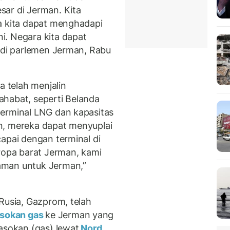
ar di Jerman. Kita
a kita dapat menghadapi
i. Negara kita dapat
a di parlemen Jerman, Rabu
 telah menjalin
ahabat, seperti Belanda
terminal LNG dan kapasitas
n, mereka dapat menyuplai
apai dengan terminal di
Eropa barat Jerman, kami
aman untuk Jerman,”
Rusia, Gazprom, telah
sokan gas
ke Jerman yang
asokan (gas) lewat
Nord