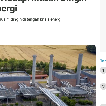
nergi
sim dingin di tengah krisis energi
Ter
1
2