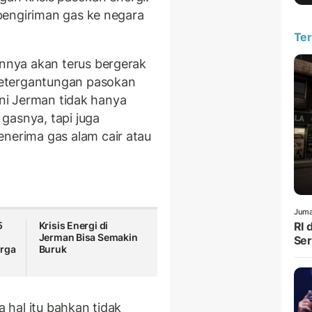
pengiriman gas ke negara
Ter
nya akan terus bergerak
etergantungan pasokan
ini Jerman tidak hanya
gasnya, tapi juga
erima gas alam cair atau
Juma
5
Krisis Energi di
RI 
Jerman Bisa Semakin
Ser
arga
Buruk
a hal itu bahkan tidak