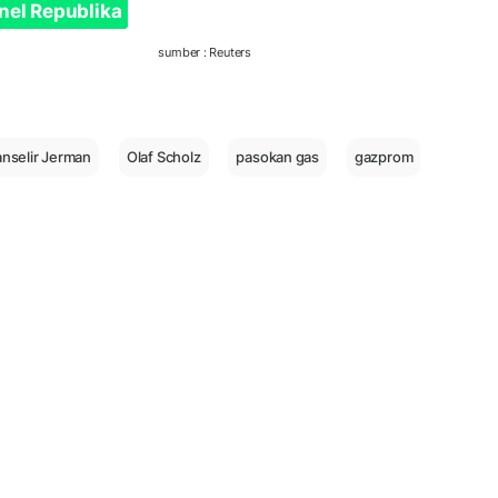
nel Republika
sumber : Reuters
nselir Jerman
Olaf Scholz
pasokan gas
gazprom