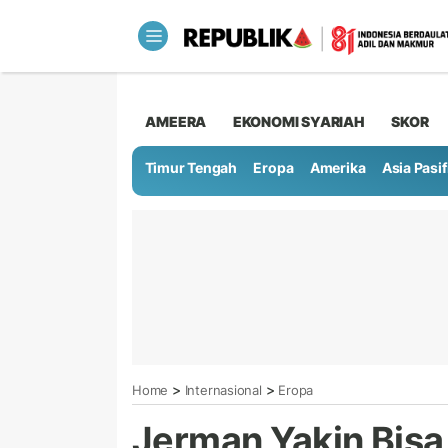
AMEERA
EKONOMI SYARIAH
SKOR
Timur Tengah
Eropa
Amerika
Asia Pasif
>
>
Home
Internasional
Eropa
Jerman Yakin Bisa