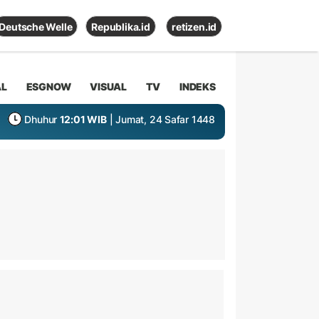
Deutsche Welle
Republika.id
retizen.id
AL
ESGNOW
VISUAL
TV
INDEKS
Dhuhur
12:01 WIB
| Jumat, 24 Safar 1448