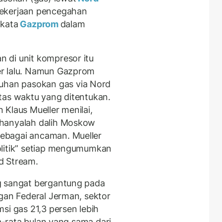
pekerjaan pencegahan
 kata
Gazprom
dalam
 di unit kompresor itu
er lalu. Namun Gazprom
han pasokan gas via Nord
tas waktu yang ditentukan.
Klaus Mueller menilai,
 hanyalah dalih Moskow
ebagai ancaman. Mueller
olitik” setiap mengumumkan
d Stream.
g sangat bergantung pada
ngan Federal Jerman, sektor
si gas 21,3 persen lebih
ta-rata bulan yang sama dari