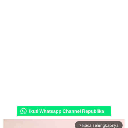
Ikuti Whatsapp Channel Republika
Baca selengkapnya
arrow_forward_ios