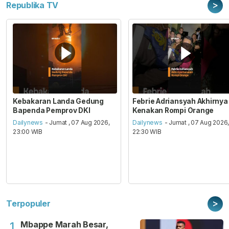
>
Republika TV
Kebakaran Landa Gedung
Febrie Adriansyah Akhirnya
Bapenda Pemprov DKI
Kenakan Rompi Orange
Dailynews
- Jumat , 07 Aug 2026,
Dailynews
- Jumat , 07 Aug 2026
23:00 WIB
22:30 WIB
>
Terpopuler
Mbappe Marah Besar,
1