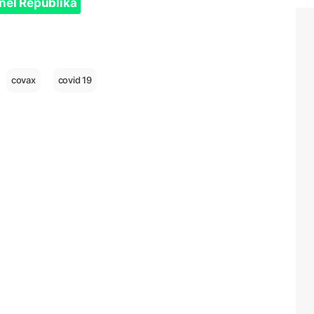
nel Republika
covax
covid 19