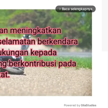
Baca selengkapnya
arrow_forward_ios
Powered by 
GliaStudios