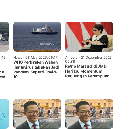
Mute
4:45
News
- 08 May 2026, 06:17
Ameera
- 21 December 2025,
09:38
WHO Perkirakan Wabah
Retno Marsudi di JMD:
Hantavirus tak akan Jadi
Hari Ibu Momentum
ce
Pandemi Seperti Covid-
Perjuangan Perempuan
wat
19