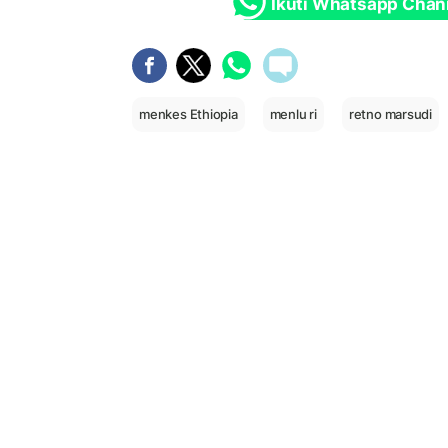
Ikuti Whatsapp Chan
menkes Ethiopia
menlu ri
retno marsudi