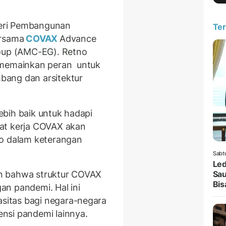
eri Pembangunan
Ter
ersama
COVAX
Advance
up (AMC-EG). Retno
memainkan peran untuk
bang dan arsitektur
bih baik untuk hadapi
at kerja COVAX akan
no dalam keterangan
Sabt
Led
Sau
n bahwa struktur COVAX
Bis
an pandemi. Hal ini
itas bagi negara-negara
nsi pandemi lainnya.