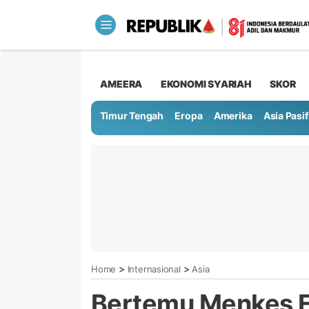
AMEERA
EKONOMI SYARIAH
SKOR
Timur Tengah
Eropa
Amerika
Asia Pasif
>
>
Home
Internasional
Asia
Bertemu Menkes E