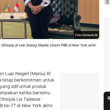
3
Foto: Kemenlu RI
thiopia di sela Sidang Majelis Umum PBB di New York akhir
 Luar Negeri (Menlu) RI
a tetap berkomitmen untuk
yang adil untuk produk
sampaikan ketika bertemu
thiopia Lia Tadesse
 ke-77 di New York akhir