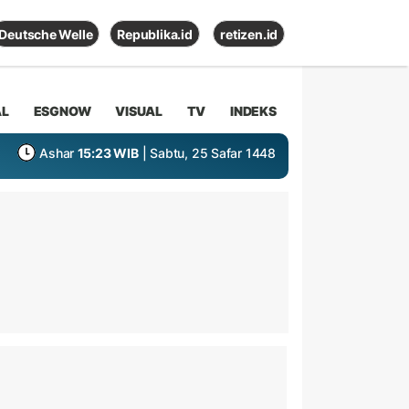
Deutsche Welle
Republika.id
retizen.id
AL
ESGNOW
VISUAL
TV
INDEKS
Ashar
15:23 WIB
| Sabtu, 25 Safar 1448