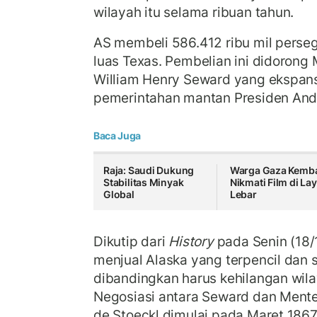
wilayah itu selama ribuan tahun.
AS membeli 586.412 ribu mil persegi
luas Texas. Pembelian ini didorong 
William Henry Seward yang ekspans
pemerintahan mantan Presiden And
Baca Juga
Raja: Saudi Dukung
Warga Gaza Kemba
Stabilitas Minyak
Nikmati Film di La
Global
Lebar
Dikutip dari
History
pada Senin (18/
menjual Alaska yang terpencil dan s
dibandingkan harus kehilangan wila
Negosiasi antara Seward dan Menter
de Stoeckl dimulai pada Maret 1867