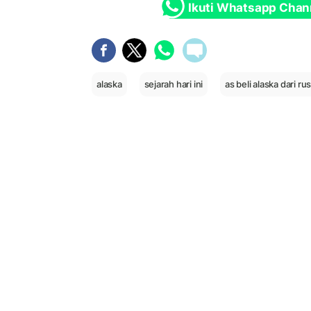
Ikuti Whatsapp Chan
alaska
sejarah hari ini
as beli alaska dari rus