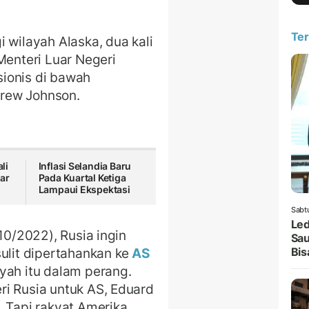
Ter
 wilayah Alaska, dua kali
Menteri Luar Negeri
ionis di bawah
rew Johnson.
li
Inflasi Selandia Baru
yar
Pada Kuartal Ketiga
Lampaui Ekspektasi
Sabt
Led
10/2022), Rusia ingin
Sau
Bis
ulit dipertahankan ke
AS
yah itu dalam perang.
i Rusia untuk AS, Eduard
. Tapi rakyat Amerika