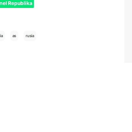
nel Republika
ia
as
rusia