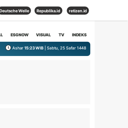
Deutsche Welle
Republika.id
retizen.id
AL
ESGNOW
VISUAL
TV
INDEKS
Ashar
15:23 WIB
| Sabtu, 25 Safar 1448