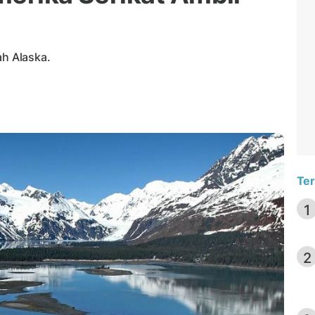
ah Alaska.
Ter
1
2