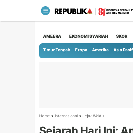
AMEERA
EKONOMI SYARIAH
SKOR
Timur Tengah
Eropa
Amerika
Asia Pasif
>
>
Home
Internasional
Jejak Waktu
Sejarah Hari Ini: 