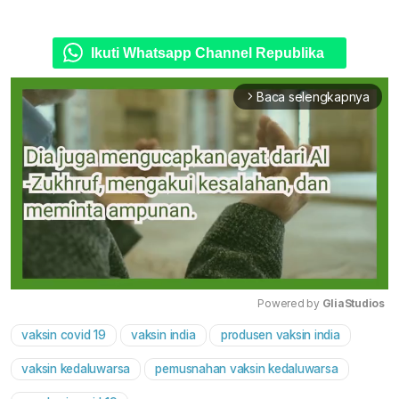
Ikuti Whatsapp Channel Republika
Baca selengkapnya
arrow_forward_ios
Powered by 
GliaStudios
vaksin covid 19
vaksin india
produsen vaksin india
Mute
vaksin kedaluwarsa
pemusnahan vaksin kedaluwarsa