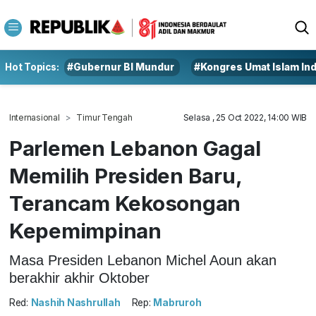
Hot Topics:
#Gubernur BI Mundur
#Kongres Umat Islam In
Internasional
Timur Tengah
Selasa , 25 Oct 2022, 14:00 WIB
Parlemen Lebanon Gagal
Memilih Presiden Baru,
Terancam Kekosongan
Kepemimpinan
Masa Presiden Lebanon Michel Aoun akan
berakhir akhir Oktober
Red:
Nashih Nashrullah
Rep:
Mabruroh