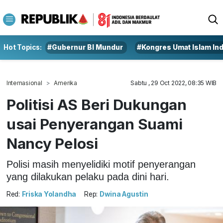
Hot Topics:
#Gubernur BI Mundur
#Kongres Umat Islam In
Internasional
Amerika
Sabtu , 29 Oct 2022, 08:35 WIB
Politisi AS Beri Dukungan
usai Penyerangan Suami
Nancy Pelosi
Polisi masih menyelidiki motif penyerangan
yang dilakukan pelaku pada dini hari.
Red:
Friska Yolandha
Rep:
Dwina Agustin