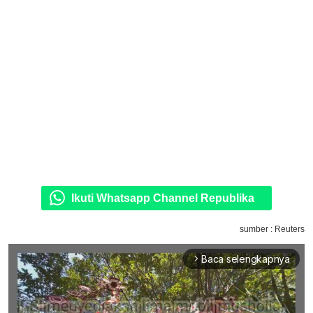
Ikuti Whatsapp Channel Republika
sumber : Reuters
Baca selengkapnya
arrow_forward_ios