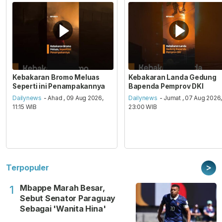
Kebakaran Bromo Meluas
Kebakaran Landa Gedung
Seperti ini Penampakannya
Bapenda Pemprov DKI
Dailynews
- Ahad , 09 Aug 2026,
Dailynews
- Jumat , 07 Aug 2026
11:15 WIB
23:00 WIB
>
Terpopuler
Mbappe Marah Besar,
1
Sebut Senator Paraguay
Sebagai 'Wanita Hina'