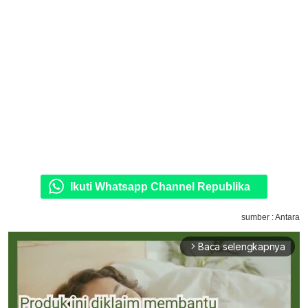
Ikuti Whatsapp Channel Republika
sumber : Antara
Baca selengkapnya
arrow_forward_ios