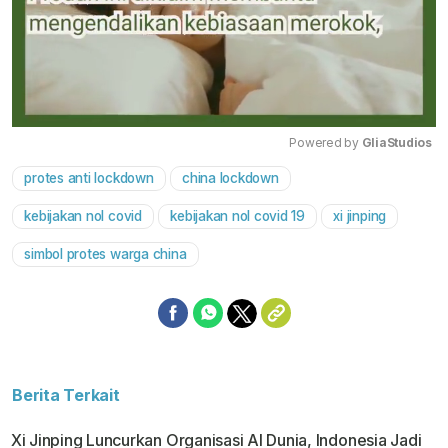
Powered by 
GliaStudios
protes anti lockdown
china lockdown
Mute
kebijakan nol covid
kebijakan nol covid 19
xi jinping
simbol protes warga china
Berita Terkait
Xi Jinping Luncurkan Organisasi AI Dunia, Indonesia Jadi